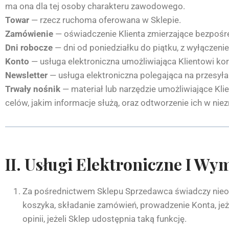
ma ona dla tej osoby charakteru zawodowego.
Towar
— rzecz ruchoma oferowana w Sklepie.
Zamówienie
— oświadczenie Klienta zmierzające bezpoś
Dni robocze
— dni od poniedziałku do piątku, z wyłączen
Konto
— usługa elektroniczna umożliwiająca Klientowi korz
Newsletter
— usługa elektroniczna polegająca na przesyłani
Trwały nośnik
— materiał lub narzędzie umożliwiające Kl
celów, jakim informacje służą, oraz odtworzenie ich w ni
II. Usługi Elektroniczne I W
Za pośrednictwem Sklepu Sprzedawca świadczy nieodpł
koszyka, składanie zamówień, prowadzenie Konta, jeżel
opinii, jeżeli Sklep udostępnia taką funkcję.