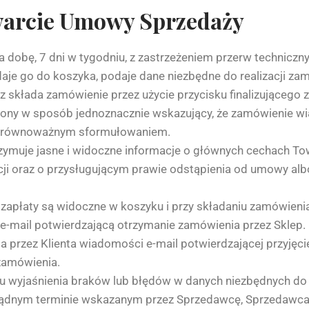
awarcie Umowy Sprzedaży
dobę, 7 dni w tygodniu, z zastrzeżeniem przerw techniczny
daje go do koszyka, podaje dane niezbędne do realizacji za
składa zamówienie przez użycie przycisku finalizującego 
zony w sposób jednoznacznie wskazujący, że zamówienie wią
 równoważnym sformułowaniem.
ymuje jasne i widoczne informacje o głównych cechach Tow
acji oraz o przysługującym prawie odstąpienia od umowy alb
zapłaty są widoczne w koszyku i przy składaniu zamówieni
e-mail potwierdzającą otrzymanie zamówienia przez Sklep.
przez Klienta wiadomości e-mail potwierdzającej przyjęcie
zamówienia.
 wyjaśnienia braków lub błędów w danych niezbędnych do re
 rozsądnym terminie wskazanym przez Sprzedawcę, Sprzedaw