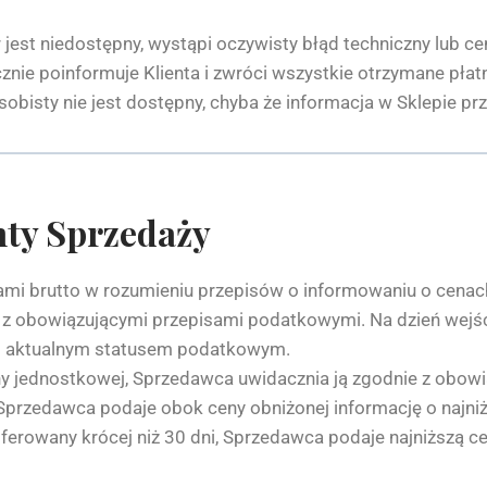
est niedostępny, wystąpi oczywisty błąd techniczny lub ce
ie poinformuje Klienta i zwróci wszystkie otrzymane płat
isty nie jest dostępny, chyba że informacja w Sklepie pr
nty Sprzedaży
nami brutto w rozumieniu przepisów o informowaniu o cena
 obowiązującymi przepisami podatkowymi. Na dzień wejśc
oim aktualnym statusem podatkowym.
y jednostkowej, Sprzedawca uwidacznia ją zgodnie z obowi
przedawca podaje obok ceny obniżonej informację o najniż
oferowany krócej niż 30 dni, Sprzedawca podaje najniższą 