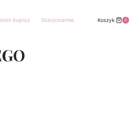
anim kupisz
Stacjonarnie
Koszyk
0
EGO