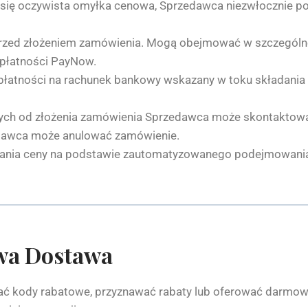
i się oczywista omyłka cenowa, Sprzedawca niezwłocznie p
zed złożeniem zamówienia. Mogą obejmować w szczególnośc
 płatności PayNow.
 płatności na rachunek bankowy wskazany w toku składani
ych od złożenia zamówienia Sprzedawca może skontaktować 
edawca może anulować zamówienie.
nia ceny na podstawie zautomatyzowanego podejmowania de
owa Dostawa
ć kody rabatowe, przyznawać rabaty lub oferować darmow