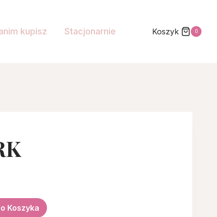
anim kupisz
Stacjonarnie
Koszyk
0
RK
Do Koszyka