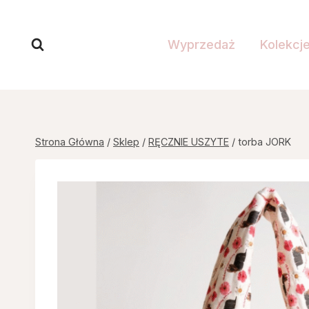
Przejdź
do
Wyprzedaż
Kolekcj
treści
Strona Główna
/
Sklep
/
RĘCZNIE USZYTE
/
torba JORK