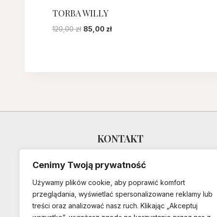
TORBA WILLY
Pierwotna
Aktualna
120,00
zł
85,00
zł
cena
cena
wynosiła:
wynosi:
120,00 zł.
85,00 zł.
KONTAKT
Dixie Lion
Cenimy Twoją prywatność
Polska
Używamy plików cookie, aby poprawić komfort
przeglądania, wyświetlać spersonalizowane reklamy lub
pracownia@dixielion.com
treści oraz analizować nasz ruch. Klikając „Akceptuj