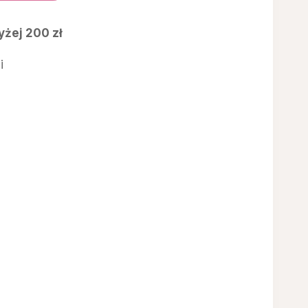
żej 200 zł
i