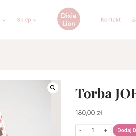
e
Sklep
Kontakt
Z
Torba JO
180,00
zł
ilość
Dodaj 