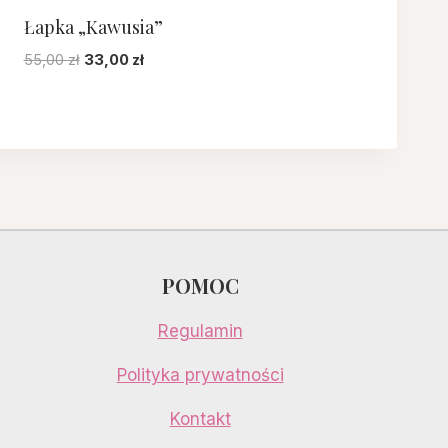
Łapka „Kawusia”
Pierwotna
Aktualna
55,00
zł
33,00
zł
cena
cena
wynosiła:
wynosi:
55,00 zł.
33,00 zł.
POMOC
Regulamin
Polityka prywatności
Kontakt