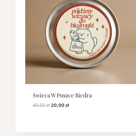
Świeca W Puszce Biedra
Pierwotna
Aktualna
45,00
zł
20,00
zł
cena
cena
wynosiła:
wynosi:
45,00 zł.
20,00 zł.