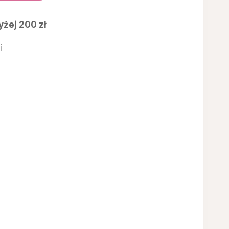
00 zł.
żej 200 zł
i