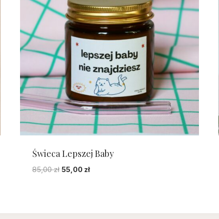
Świeca Lepszej Baby
Pierwotna
Aktualna
85,00
zł
55,00
zł
cena
cena
wynosiła:
wynosi:
85,00 zł.
55,00 zł.