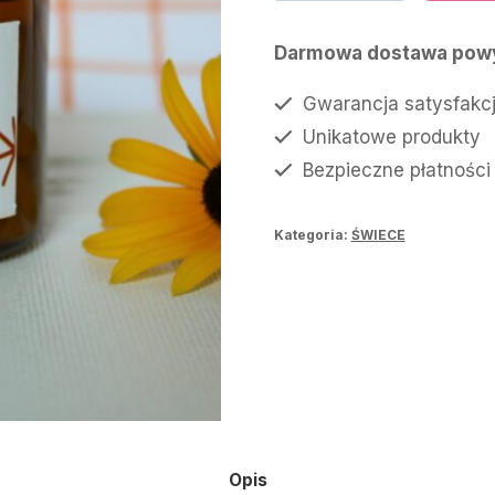
świeca
85,00 zł.
55,
KINDER
Darmowa dostawa powy
BUENO
Gwarancja satysfakcj
Unikatowe produkty
Bezpieczne płatności
Kategoria:
ŚWIECE
Opis