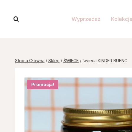
Przejdź
do
Wyprzedaż
Kolekcj
treści
Strona Główna
/
Sklep
/
ŚWIECE
/
świeca KINDER BUENO
Promocja!