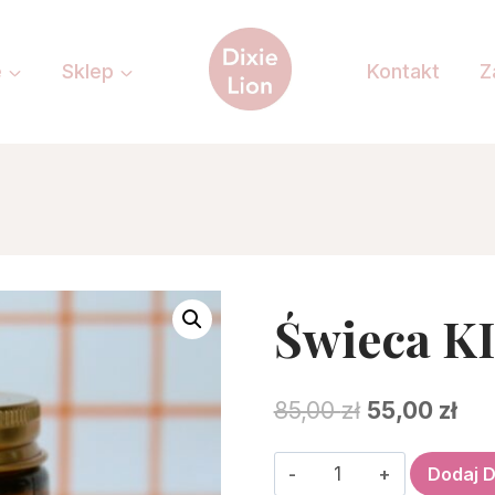
e
Sklep
Kontakt
Z
Świeca 
Pierwotna
Akt
85,00
zł
55,00
zł
cena
ce
ilość
Dodaj 
wynosiła:
wyn