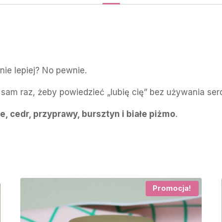
nie lepiej? No pewnie.
w sam raz, żeby powiedzieć „lubię cię” bez używania se
, cedr, przyprawy, bursztyn i białe piżmo
.
Promocja!