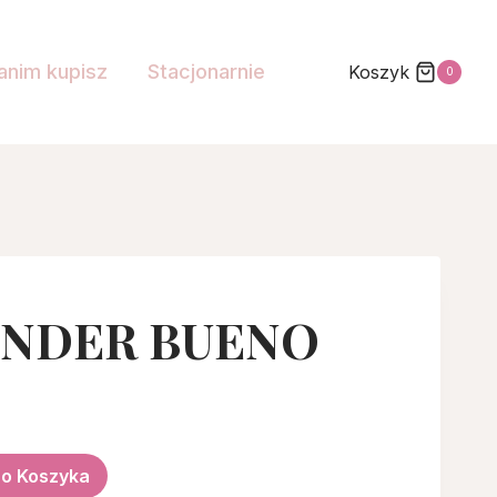
anim kupisz
Stacjonarnie
Koszyk
0
KINDER BUENO
ualna
na
Do Koszyka
osi: