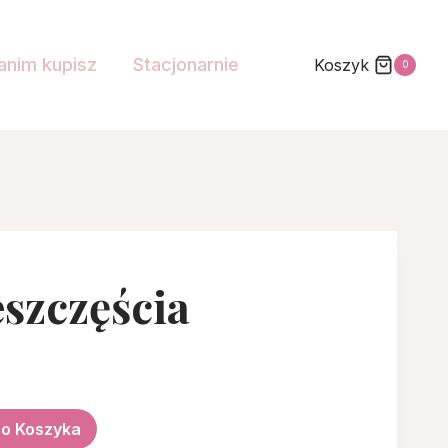
anim kupisz
Stacjonarnie
Koszyk
0
szczęścia
ualna
na
Do Koszyka
osi: