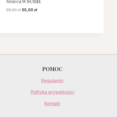
Świeca W SUMIE
Pierwotna
Aktualna
85,00
zł
55,00
zł
cena
cena
wynosiła:
wynosi:
85,00 zł.
55,00 zł.
POMOC
Regulamin
Polityka prywatności
Kontakt