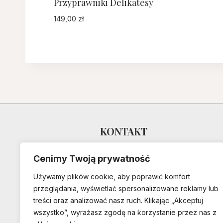
Przyprawniki Delikatesy
149,00
zł
KONTAKT
Dixie Lion
Cenimy Twoją prywatność
Polska
Używamy plików cookie, aby poprawić komfort
przeglądania, wyświetlać spersonalizowane reklamy lub
pracownia@dixielion.com
treści oraz analizować nasz ruch. Klikając „Akceptuj
wszystko”, wyrażasz zgodę na korzystanie przez nas z