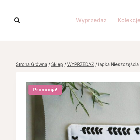
Przejdź
do
Wyprzedaż
Kolekcj
treści
Strona Główna
/
Sklep
/
WYPRZEDAŻ
/
łapka Nieszczęścia
Promocja!