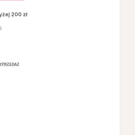
00 zł.
żej 200 zł
i
YPRZEDAŻ