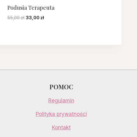
Podusia Terapeuta
Pierwotna
Aktualna
55,00
zł
33,00
zł
cena
cena
wynosiła:
wynosi:
55,00 zł.
33,00 zł.
POMOC
Regulamin
Polityka prywatności
Kontakt