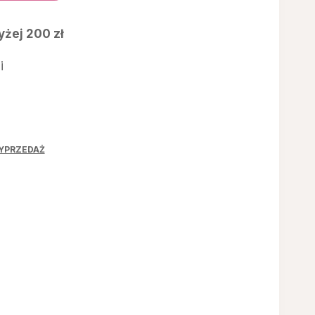
00 zł.
żej 200 zł
i
YPRZEDAŻ