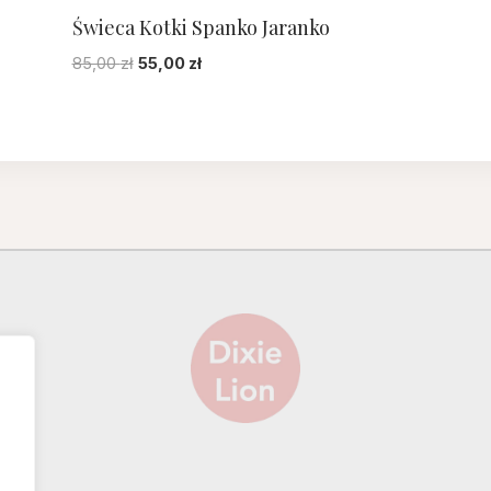
Świeca Kotki Spanko Jaranko
Pierwotna
Aktualna
85,00
zł
55,00
zł
cena
cena
wynosiła:
wynosi:
85,00 zł.
55,00 zł.