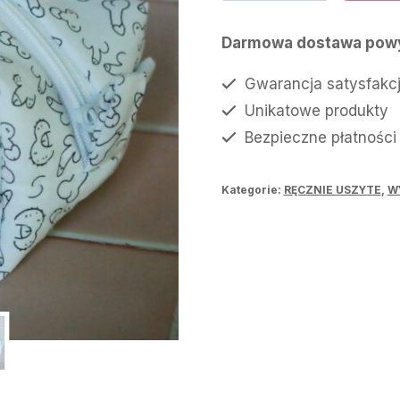
kosmetyczka
75,00 zł.
60,
WILLY
Darmowa dostawa powy
Gwarancja satysfakcj
Unikatowe produkty
Bezpieczne płatności
Kategorie:
RĘCZNIE USZYTE
,
W