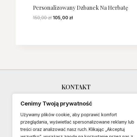
Personalizowany Dzbanek Na Herbatę
Pierwotna
Aktualna
150,00
zł
105,00
zł
cena
cena
wynosiła:
wynosi:
150,00 zł.
105,00 zł.
KONTAKT
Dixie Lion
Cenimy Twoją prywatność
Polska
Używamy plików cookie, aby poprawić komfort
przeglądania, wyświetlać spersonalizowane reklamy lub
pracownia@dixielion.com
treści oraz analizować nasz ruch. Klikając „Akceptuj
wszystko”, wyrażasz zgodę na korzystanie przez nas z