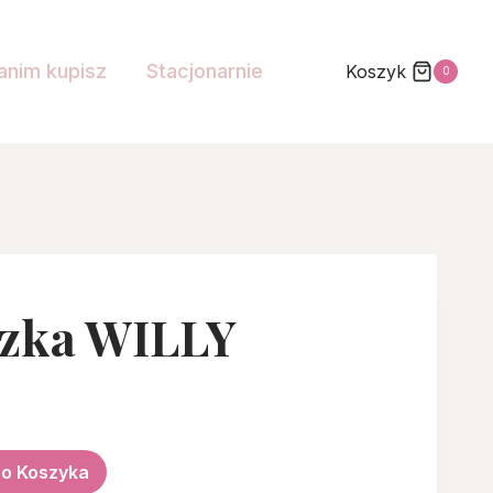
anim kupisz
Stacjonarnie
Koszyk
0
zka WILLY
ualna
na
Do Koszyka
osi: