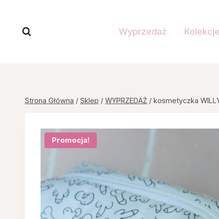
Przejdź
do
Wyprzedaż
Kolekcj
treści
Strona Główna
/
Sklep
/
WYPRZEDAŻ
/
kosmetyczka WILL
Promocja!