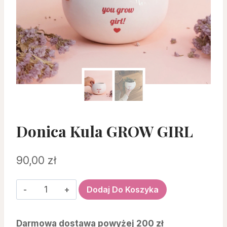
Donica Kula GROW GIRL
90,00
zł
ilość
Dodaj Do Koszyka
donica
kula
Darmowa dostawa powyżej 200 zł
GROW