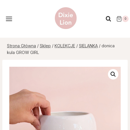
Przejdź
do
treści
0
Strona Główna
/
Sklep
/
KOLEKCJE
/
SIELANKA
/
donica
kula GROW GIRL