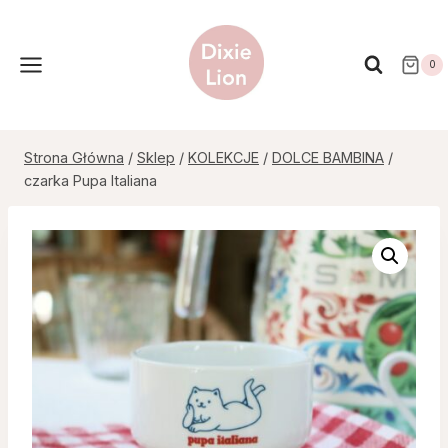
Przejdź
do
treści
0
Strona Główna
/
Sklep
/
KOLEKCJE
/
DOLCE BAMBINA
/
czarka Pupa Italiana