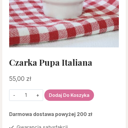
Czarka Pupa Italiana
55,00
zł
ilość
Dodaj Do Koszyka
czarka
Pupa
Darmowa dostawa powyżej 200 zł
Italiana
Gwarancja satysfakcji