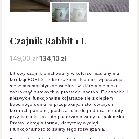
Czajnik Rabbit 1 L
Pierwotna
Aktualna
149,00
zł
134,10
zł
cena
cena
Litrowy czajnik emaliowany w kolorze maślanym z
wynosiła:
wynosi:
kolekcji FOREST z króliczkiem. Idealnie wpasowuje
się w minimalistyczne wnętrze w którym nie może
149,00 zł.
134,10 zł.
zabraknąć surowych w prostocie naczyń. Eleganckie i
niezwykle funkcjonalne kojarzące się z ciepłem
babcinego domu, w przepięknych stonowanych
kolorach pantone, posłużą nam do podania herbaty
przy kominku jak i do podgrzania wody na palenisku.
Prosta, okrągła forma, klasyczny wygląd
i funkcjonalność to zalety tego rozwiązania.