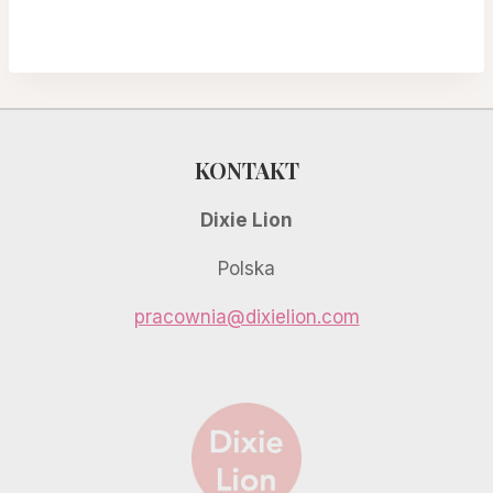
cena
cena
wynosiła:
wynosi:
45,00 zł.
39,00 zł.
KONTAKT
Dixie Lion
Polska
pracownia@dixielion.com