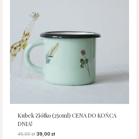
Kubek Ziółko (250ml) CENA DO KOŃCA
DNIA!
Pierwotna
Aktualna
45,00
zł
39,00
zł