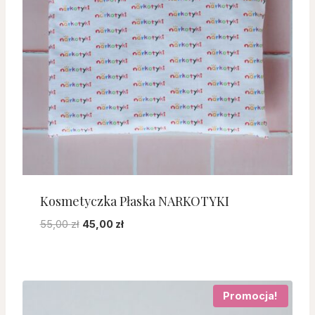
Kosmetyczka Płaska NARKOTYKI
Pierwotna
Aktualna
55,00
zł
45,00
zł
cena
cena
wynosiła:
wynosi:
55,00 zł.
45,00 zł.
Promocja!