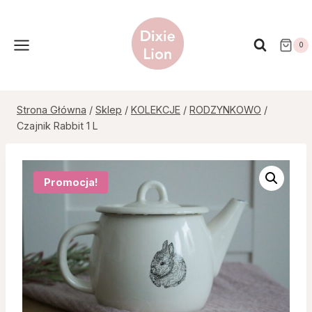
Przejdź
do
treści
0
Strona Główna
/
Sklep
/
KOLEKCJE
/
RODZYNKOWO
/
Czajnik Rabbit 1 L
Promocja!