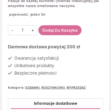
Pasuje do każdej kuchenki (również indukcyjnej) jak
wszystkie nasze emaliowane naczynia.
pojemność: jeden litr
ilość
Dodaj Do Koszyka
Czajnik
Rabbit
Darmowa dostawa powyżej 200 zł
1
L
Gwarancja satysfakcji
Unikatowe produkty
Bezpieczne płatności
Kategorie:
DZBANKI
,
RODZYNKOWO
,
WYPRZEDAŻ
Informacje dodatkowe