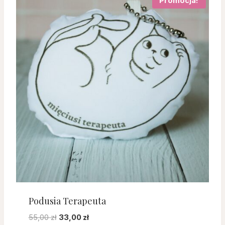
Promocja!
Podusia Terapeuta
Pierwotna
Aktualna
55,00
zł
33,00
zł