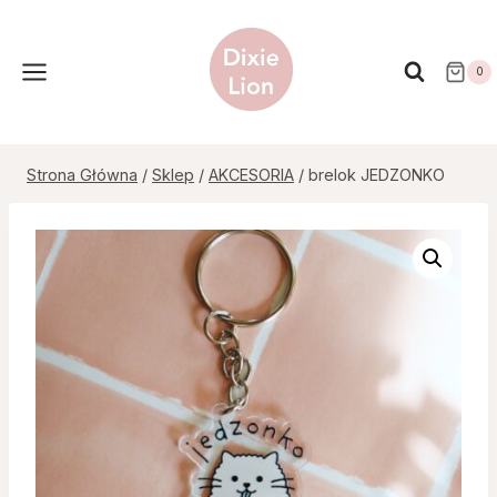
Przejdź
do
treści
0
Strona Główna
/
Sklep
/
AKCESORIA
/
brelok JEDZONKO