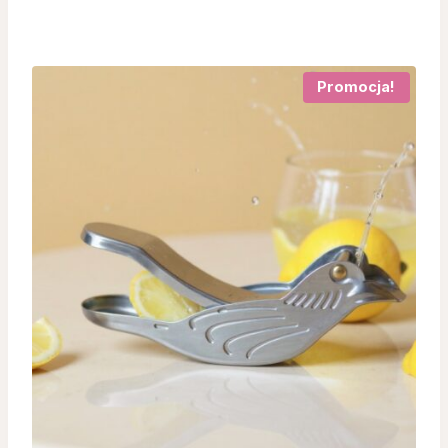
cena
cena
wynosiła:
wynosi:
55,00 zł.
33,00 zł.
Promocja!